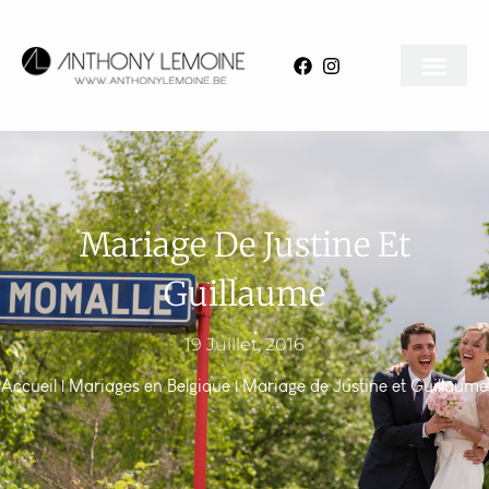
Mariage De Justine Et
Guillaume
19 Juillet, 2016
Accueil
|
Mariages en Belgique
|
Mariage de Justine et Guillaume