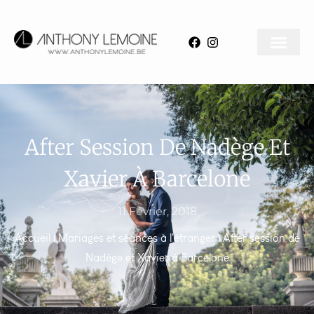
After Session De Nadège Et
Xavier À Barcelone
11 Février, 2018
Accueil
|
Mariages et séances à l'étranger
|
After session de
Nadège et Xavier à Barcelone