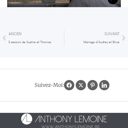
ANCIEN
SUIVANT
E session de Sophie et Thomas
Mariage d’Audrey et Brice
Suivez-Moi: