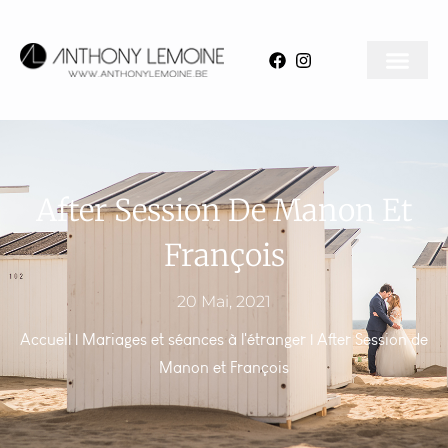
After Session De Manon Et
François
20 Mai, 2021
Accueil
|
Mariages et séances à l'étranger
|
After Session de
Manon et François