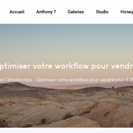
Accueil
Anthony ?
Galeries
Studio
Honey
ptimiser votre workflow pour vend
il
|
Masterclass : Optimiser votre workflow pour vendre plus d’