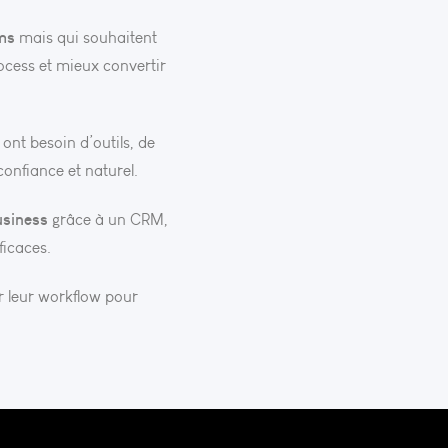
ms
mais qui souhaitent
rocess et mieux convertir
 ont besoin d’outils, de
onfiance et naturel.
usiness
grâce à un CRM,
ficaces.
r leur workflow pour