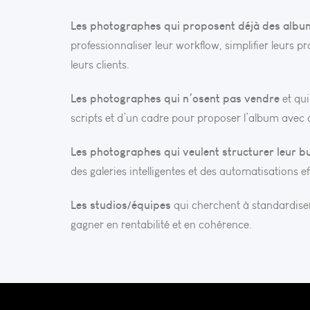
Les photographes qui proposent déjà des albu
professionnaliser leur workflow, simplifier leurs p
leurs clients.
Les photographes qui n’osent pas vendre
et qui
scripts et d’un cadre pour proposer l’album avec c
Les photographes qui veulent structurer leur b
des galeries intelligentes et des automatisations ef
Les studios/équipes
qui cherchent à standardise
gagner en rentabilité et en cohérence.