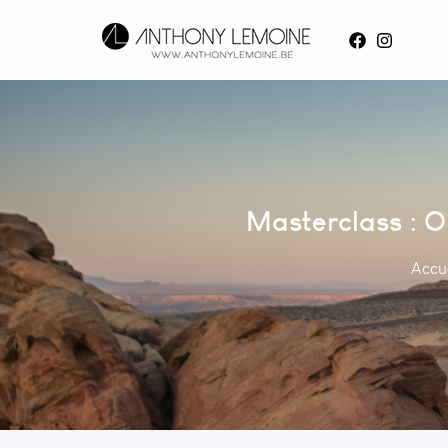
Masterclass : O
Accue