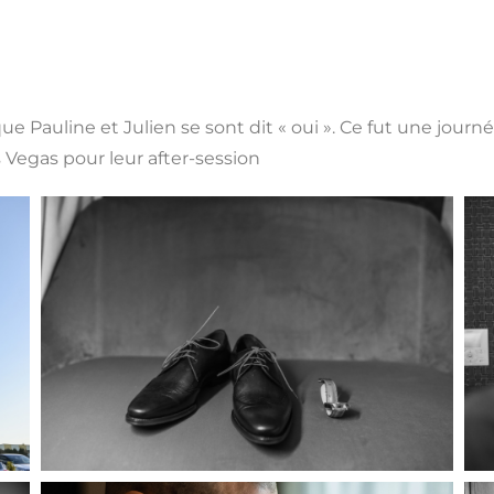
e Pauline et Julien se sont dit « oui ». Ce fut une jour
s Vegas pour leur after-session