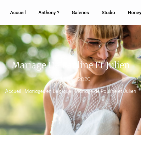
Accueil
Anthony ?
Galeries
Studio
Honey
Mariage De Pauline Et Julien
30 Janvier, 2020
Accueil
|
Mariages en Belgique
|
Mariage de Pauline et Julien