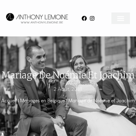
Mariage De Noémie Et Joachim
2 Août, 2018
Accueil
|
Mariages en Belgique
|
Mariage de Noémie et Joachim