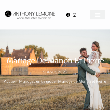
Mariage De Manon Et Pierre
9 Août, 2025
Accueil
|
Mariages en Belgique
|
Mariage de Manon et Pierre