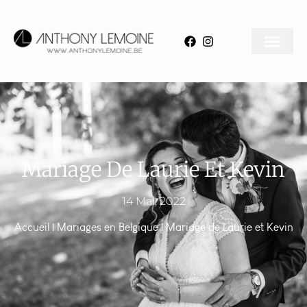
Mariage De Laurie Et Kevin
14 Mai, 2022
Accueil
|
Mariages en Belgique
|
Mariage de Laurie et Kevin