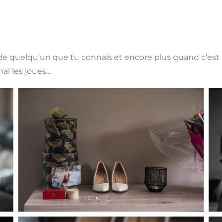
os de quelqu’un que tu connais et encore plus quand c’es
mal les joues…