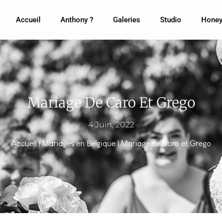
Accueil
Anthony ?
Galeries
Studio
Honey
Mariage De Caro Et Grego
4 Juin, 2022
Accueil
|
Mariages en Belgique
|
Mariage de Caro et Grego