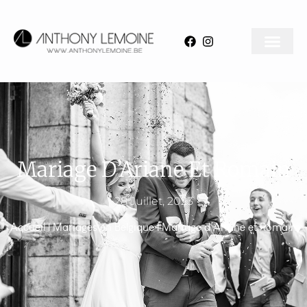
Mariage D’Ariane Et Romain
28 Juillet, 2023
Accueil
|
Mariages en Belgique
|
Mariage d’Ariane et Romain