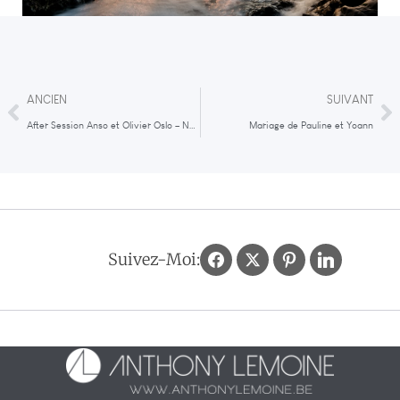
ANCIEN
SUIVANT
After Session Anso et Olivier Oslo – Norvège
Mariage de Pauline et Yoann
Suivez-Moi: