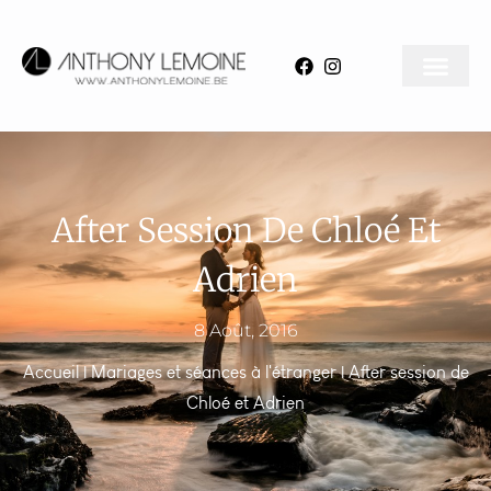
After Session De Chloé Et
Adrien
8 Août, 2016
Accueil
|
Mariages et séances à l'étranger
|
After session de
Chloé et Adrien