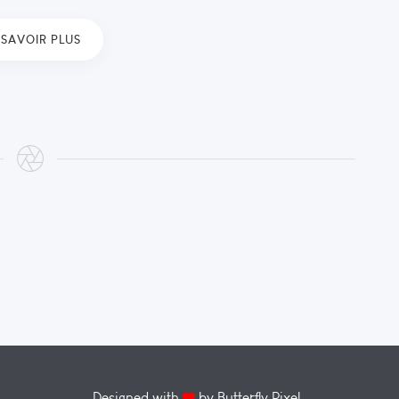
 SAVOIR PLUS
Designed with
by
Butterfly Pixel